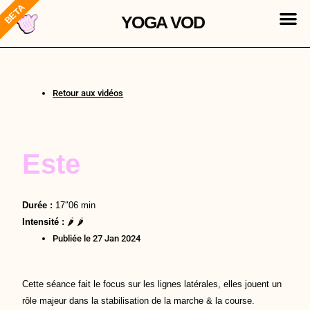
M
Aller
Mon compte
Les badges
YOGA VOD
au
contenu
Retour aux vidéos
Este
Durée :
17″06 min
Intensité :
🌶 🌶
Publiée le
27 Jan 2024
Cette séance fait le focus sur les lignes latérales, elles jouent un
rôle majeur dans la stabilisation de la marche & la course.