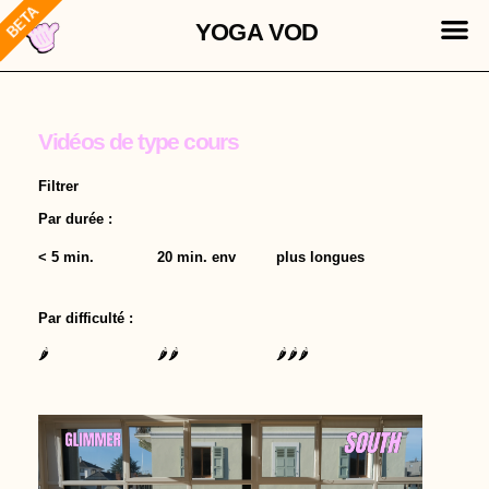
M
Aller
Mon compte
Les badges
Les vidéos
YOGA VOD
au
contenu
Vidéos de type cours
Filtrer
Par durée :
< 5 min.
20 min. env
plus longues
Par difficulté :
🌶
🌶🌶
🌶🌶🌶