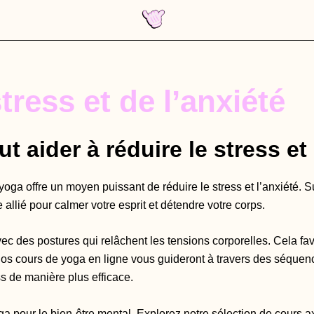
tress et de l’anxiété
 aider à réduire le stress et 
 yoga offre un moyen puissant de réduire le stress et l’anxiété.
llié pour calmer votre esprit et détendre votre corps.
c des postures qui relâchent les tensions corporelles. Cela favo
 Nos cours de yoga en ligne vous guideront à travers des séque
s de manière plus efficace.
a pour le bien-être mental. Explorez notre sélection de cours ax