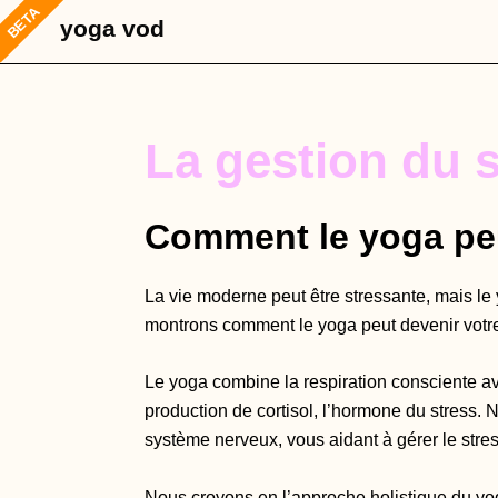
Aller
yoga vod
au
contenu
La gestion du s
Comment le yoga peut
La vie moderne peut être stressante, mais le
montrons comment le yoga peut devenir votre a
Le yoga combine la respiration consciente ave
production de cortisol, l’hormone du stress.
système nerveux, vous aidant à gérer le stres
Nous croyons en l’approche holistique du yog