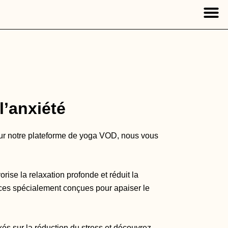
M
Les 
l’anxiété
 Sur notre plateforme de yoga VOD, nous vous
rise la relaxation profonde et réduit la
nces spécialement conçues pour apaiser le
és sur la réduction du stress et découvrez