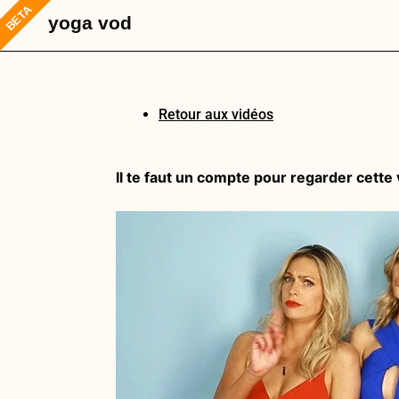
Aller
yoga vod
au
contenu
Retour aux vidéos
Il te faut un compte pour regarder cette 