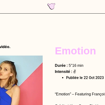
vidéo.
Emotion
Durée :
5″16 min
Intensité :
✌️
Publiée le
22 Oct 2023
“Emotion” –
Featuring Franço