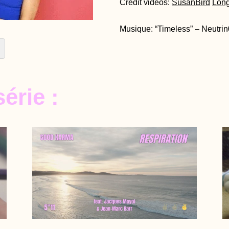
Crédit vidéos:
SusanBird
Lon
Musique: “Timeless” – Neutri
érie :