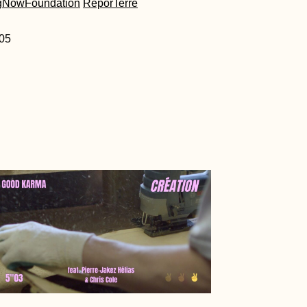
gNowFoundation
ReporTerre
n05